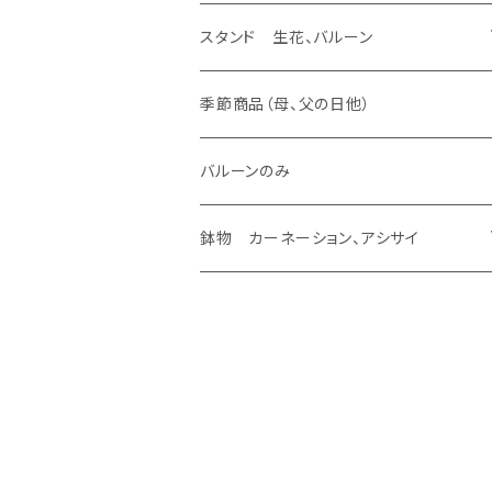
バルーンのみ
スタンド 生花、バルーン
ラスティング アレンジ
生花 アレンジ、ウェディング ヴーケ
造花 アレンジ、バルーン
スタンド 生花、バルーン
生花加工（あなたの花が残せます）
バルーンのみ
ラスティング 花束
生花 アレンジ
造花 アレンジ
スタンド 生花
季節商品（母、父の日他）
あなたの花が残せます ドーム
ラスティング 素材
生花 花束、バルーン
造花 花束、バルーン
スタンド 生花、バルーン
バルーンのみ
あなたの花が残せます フレーム
生花 花束
造花 花束
鉢物 カーネーション、アシサイ
あなたの花が残せます フラージュ
カーネーション
あなたの花が残せます エッチング
アシサイ
その他