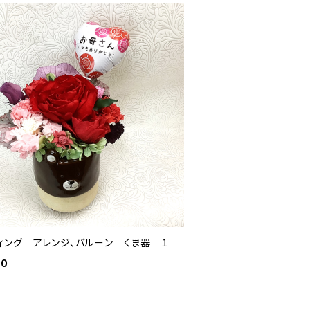
ィング アレンジ、バルーン くま器 １
00