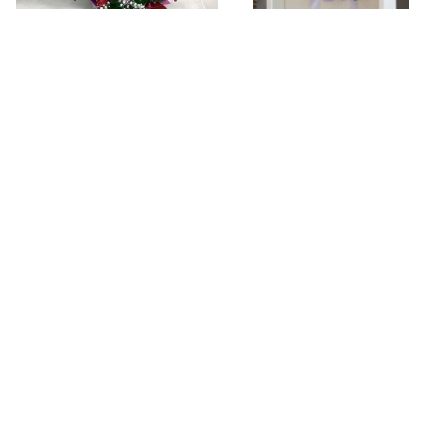
ラスティング アレンジ １
あなたの花が残せます ヴ
ィンテージ デコ スクエ
キーワードから探す
¥8,000
アＳ（複色）
¥72,600
カテゴリから探す
Home
結婚式
歓迎・送別会
あなたの花が残せます ヴ
あなたの花が残せます ヴ
誕生日・プロポーズ・結納・結婚記念日
ィンテージ デコ スクエ
ィンテージ デコ A5
アＳ（単色）
(複色)