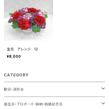
生花 アレンジ 12
¥8,000
CATEGORY
歓迎・送別会
生花 アレンジ、花束、バルーン
誕生日・プロポーズ・結納・結婚記念日