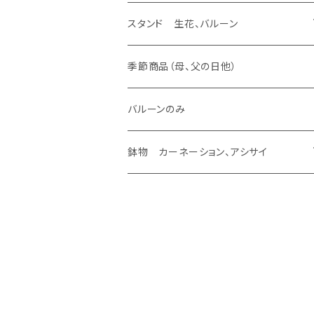
バルーンのみ
スタンド 生花、バルーン
ラスティング アレンジ
生花 アレンジ、ウェディング ヴーケ
造花 アレンジ、バルーン
スタンド 生花、バルーン
生花加工（あなたの花が残せます）
バルーンのみ
ラスティング 花束
生花 アレンジ
造花 アレンジ
スタンド 生花
季節商品（母、父の日他）
あなたの花が残せます ドーム
ラスティング 素材
生花 花束、バルーン
造花 花束、バルーン
スタンド 生花、バルーン
バルーンのみ
あなたの花が残せます フレーム
生花 花束
造花 花束
鉢物 カーネーション、アシサイ
あなたの花が残せます フラージュ
カーネーション
あなたの花が残せます エッチング
アシサイ
その他