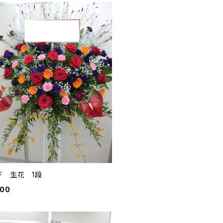
ド 生花 1段
000