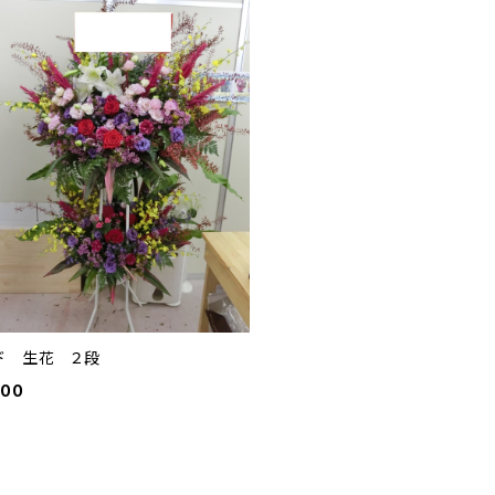
ド 生花 ２段
000