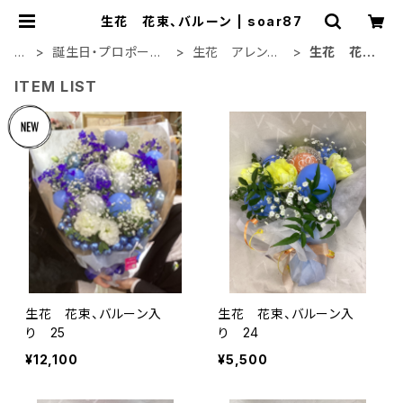
生花 花束、バルーン | soar87
H
誕生日・プロポーズ・
生花 アレンジ、
生花 花
O
結納・結婚記念日
花束、バルーン
束、バルー
ITEM LIST
M
ン
E
生花 花束、バルーン入
生花 花束、バルーン入
り 25
り 24
¥12,100
¥5,500