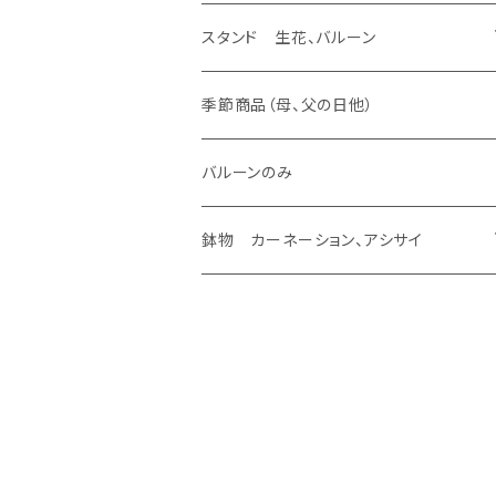
バルーンのみ
スタンド 生花、バルーン
ラスティング アレンジ
生花 アレンジ、ウェディング ヴーケ
造花 アレンジ、バルーン
スタンド 生花、バルーン
生花加工（あなたの花が残せます）
バルーンのみ
ラスティング 花束
生花 アレンジ
造花 アレンジ
スタンド 生花
季節商品（母、父の日他）
あなたの花が残せます ドーム
ラスティング 素材
生花 花束、バルーン
造花 花束、バルーン
スタンド 生花、バルーン
バルーンのみ
あなたの花が残せます フレーム
生花 花束
造花 花束
鉢物 カーネーション、アシサイ
あなたの花が残せます フラージュ
カーネーション
あなたの花が残せます エッチング
アシサイ
その他