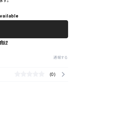
ます。
vailable
向け
通報する
(0)