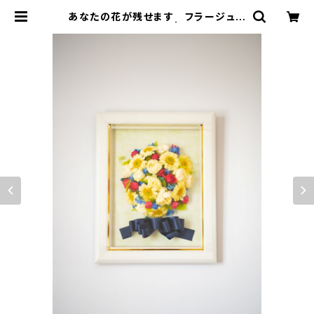
あなたの花が残せます フラージュブ
ーケ Ｌ (複色) | soar87