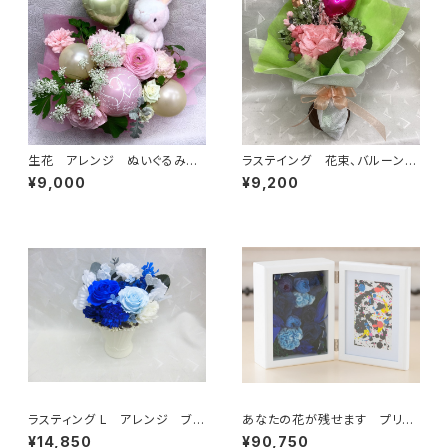
生花 アレンジ ぬいぐるみピ
ラステイング 花束、バルーン入
ック、バルーン入り
り
¥9,000
¥9,200
ラスティング L アレンジ ブル
あなたの花が残せます プリフ
ー系
ォトフレーム Ｌ (複色)
¥14,850
¥90,750