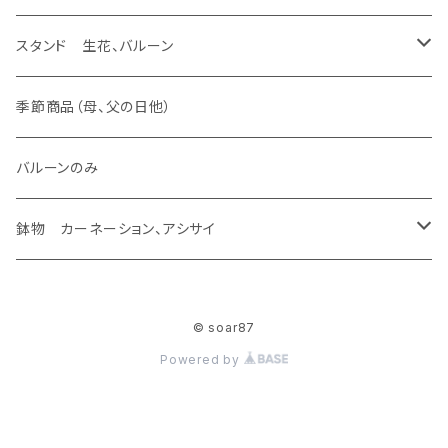
バルーンのみ
スタンド 生花、バルーン
ラスティング アレンジ
生花 アレンジ、ウェディング ヴーケ
造花 アレンジ、バルーン
スタンド 生花、バルーン
生花加工（あなたの花が残せます）
バルーンのみ
ラスティング 花束
生花 アレンジ
造花 アレンジ
スタンド 生花
季節商品（母、父の日他）
あなたの花が残せます ドーム
ラスティング 素材
生花 花束、バルーン
造花 花束、バルーン
スタンド 生花、バルーン
バルーンのみ
あなたの花が残せます フレーム
生花 花束
造花 花束
鉢物 カーネーション、アシサイ
あなたの花が残せます フラージュ
カーネーション
© soar87
あなたの花が残せます エッチング
アシサイ
Powered by
その他