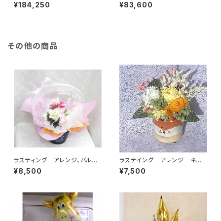
テージ デコ A3 (単色)
ォトフレーム Ｓ (複色)
¥184,250
¥83,600
その他の商品
ラスティング アレンジ、バルー
ラステイング アレンジ キツ
ン ウオームカラー
ネ器 ２
¥8,500
¥7,500