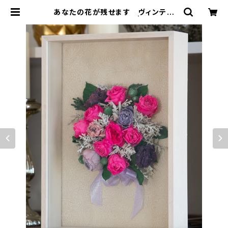
あなたの花が残せます ヴィンテー
ジ デコ A5 (複色) | soar87